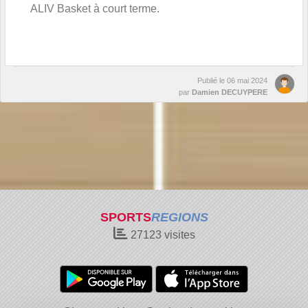
ALIV Basket à court terme.
Publié le
06 mai 2024
par
Damien DECUYPERE
SPORTS
REGIONS
27123
visites