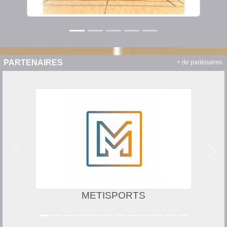
PARTENAIRES
+ de partenaires
Précedent
Suiv
METISPORTS