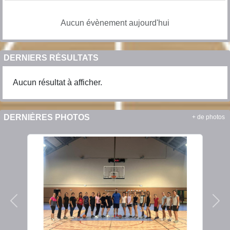
Aucun évènement aujourd'hui
DERNIERS RÉSULTATS
Aucun résultat à afficher.
DERNIÈRES PHOTOS
+ de photos
Précedent
Sui