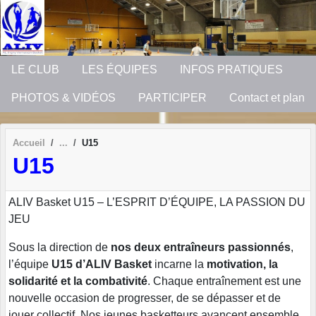
Panneau de gestion des cookies
LE CLUB
LES ÉQUIPES
INFOS PRATIQUES
PHOTOS & VIDÉOS
PARTICIPER
Contact et plan
Accueil
U15
U15
ALIV Basket U15 – L’ESPRIT D’ÉQUIPE, LA PASSION DU
JEU
Sous la direction de
nos deux entraîneurs passionnés
,
l’équipe
U15 d’ALIV Basket
incarne la
motivation, la
solidarité et la combativité
. Chaque entraînement est une
nouvelle occasion de progresser, de se dépasser et de
jouer collectif. Nos jeunes basketteurs avancent ensemble