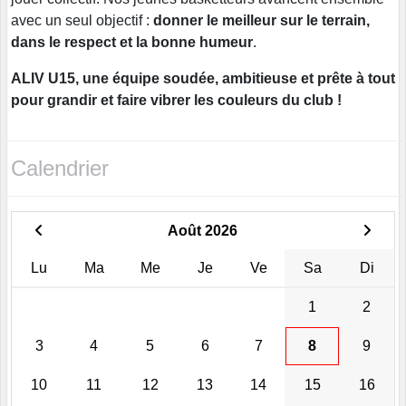
avec un seul objectif :
donner le meilleur sur le terrain,
dans le respect et la bonne humeur
.
ALIV U15, une équipe soudée, ambitieuse et prête à tout
pour grandir et faire vibrer les couleurs du club !
Calendrier
Août 2026
Lu
Ma
Me
Je
Ve
Sa
Di
1
2
3
4
5
6
7
8
9
10
11
12
13
14
15
16