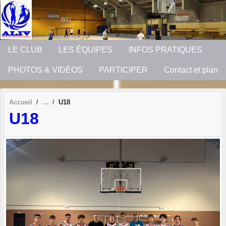
Panneau de gestion des cookies
LE CLUB
LES ÉQUIPES
INFOS PRATIQUES
PHOTOS & VIDÉOS
PARTICIPER
Contact et plan
Accueil
U18
U18