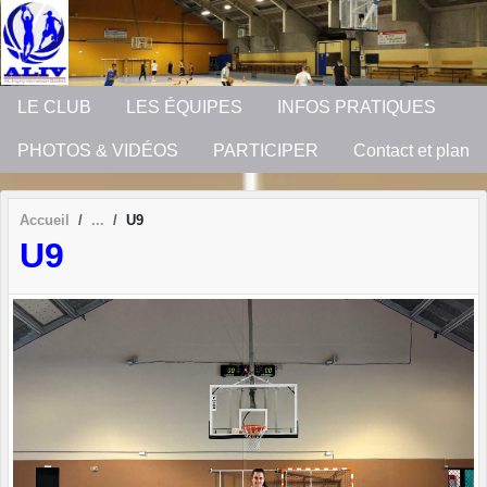
Panneau de gestion des cookies
LE CLUB
LES ÉQUIPES
INFOS PRATIQUES
PHOTOS & VIDÉOS
PARTICIPER
Contact et plan
Accueil
U9
U9