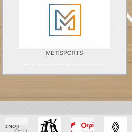
Précedent
Suivan
METISPORTS