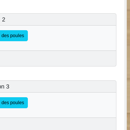
 2
te des poules
on 3
te des poules