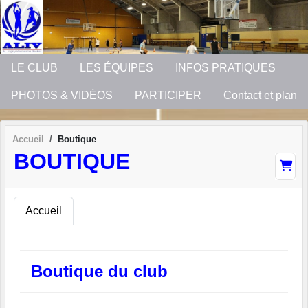
Panneau de gestion des cookies
LE CLUB
LES ÉQUIPES
INFOS PRATIQUES
PHOTOS & VIDÉOS
PARTICIPER
Contact et plan
Accueil
Boutique
BOUTIQUE
Accueil
Boutique du club