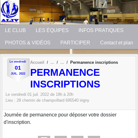
Panneau de gestion des cookies
LE CLUB
LES ÉQUIPES
INFOS PRATIQUES
PHOTOS & VIDÉOS
PARTICIPER
Contact et plan
Le
vendredi
Accueil
Permanence inscriptions
01
PERMANENCE
JUIL.
2022
INSCRIPTIONS
Le
vendredi
01
juil.
2022
de 18h à 20h
Lieu :
28 chemin de champvillard
695540
irigny
Journée de permanence pour déposer votre dossier
d'inscription.