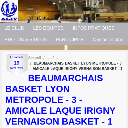
Panneau de gestion des cookies
LE CLUB
LES ÉQUIPES
INFOS PRATIQUES
PHOTOS & VIDÉOS
PARTICIPER
Contact et plan
Le
samedi
Accueil
19
BEAUMARCHAIS BASKET LYON METROPOLE - 3
- AMICALE LAQUE IRIGNY VERNAISON BASKET - 1
NOV.
2022
BEAUMARCHAIS
BASKET LYON
METROPOLE - 3 -
AMICALE LAQUE IRIGNY
VERNAISON BASKET - 1