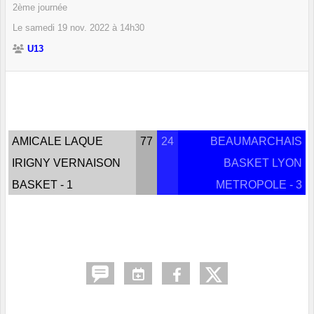
2ème journée
Le
samedi
19
nov.
2022
à 14h30
U13
AMICALE LAQUE
77
24
BEAUMARCHAIS
IRIGNY VERNAISON
BASKET LYON
BASKET - 1
METROPOLE - 3