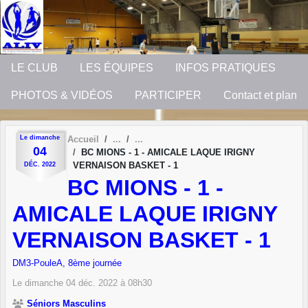
Panneau de gestion des cookies
LE CLUB
LES ÉQUIPES
INFOS PRATIQUES
PHOTOS & VIDÉOS
PARTICIPER
Contact et plan
Le
dimanche
Accueil
04
BC MIONS - 1 - AMICALE LAQUE IRIGNY
VERNAISON BASKET - 1
DÉC.
2022
BC MIONS - 1 -
AMICALE LAQUE IRIGNY
VERNAISON BASKET - 1
DM3-PouleA, 8ème journée
Le
dimanche
04
déc.
2022
à 08h30
Séniors Masculins