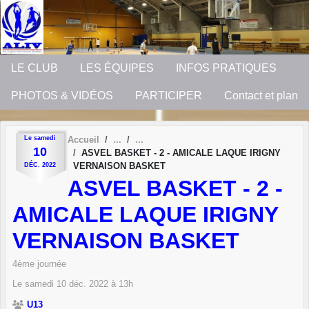
Panneau de gestion des cookies
LE CLUB
LES ÉQUIPES
INFOS PRATIQUES
PHOTOS & VIDÉOS
PARTICIPER
Contact et plan
Le
samedi
Accueil
10
ASVEL BASKET - 2 - AMICALE LAQUE IRIGNY
VERNAISON BASKET
DÉC.
2022
ASVEL BASKET - 2 -
AMICALE LAQUE IRIGNY
VERNAISON BASKET
4ème journée
Le
samedi
10
déc.
2022
à 13h
U13