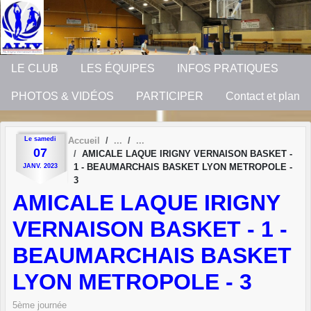
Panneau de gestion des cookies
LE CLUB
LES ÉQUIPES
INFOS PRATIQUES
PHOTOS & VIDÉOS
PARTICIPER
Contact et plan
Le
samedi
Accueil
07
AMICALE LAQUE IRIGNY VERNAISON BASKET -
1 - BEAUMARCHAIS BASKET LYON METROPOLE -
JANV.
2023
3
AMICALE LAQUE IRIGNY
VERNAISON BASKET - 1 -
BEAUMARCHAIS BASKET
LYON METROPOLE - 3
5ème journée