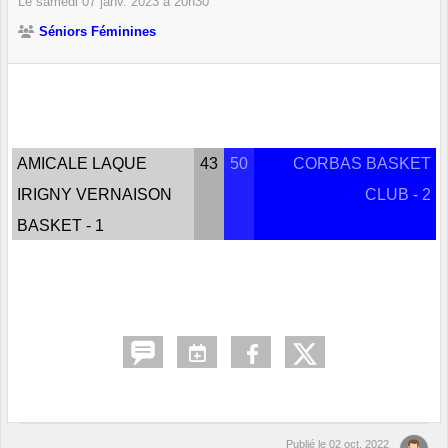
Le
samedi
07
janv.
2023
à 20h30
Séniors Féminines
AMICALE LAQUE
43
50
CORBAS BASKET
IRIGNY VERNAISON
CLUB - 2
BASKET - 1
Publié le
02 oct. 2022