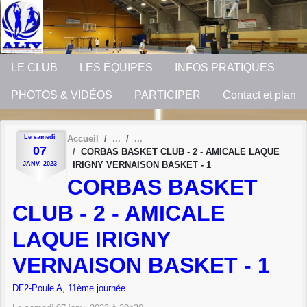
Panneau de gestion des cookies
LE CLUB
LES ÉQUIPES
INFOS PRATIQUES
PHOTOS & VIDÉOS
PARTICIPER
Contact et plan
Le
samedi
Accueil
07
CORBAS BASKET CLUB - 2 - AMICALE LAQUE
IRIGNY VERNAISON BASKET - 1
JANV.
2023
CORBAS BASKET
CLUB - 2 - AMICALE
LAQUE IRIGNY
VERNAISON BASKET - 1
DF2-Poule A, 11ème journée