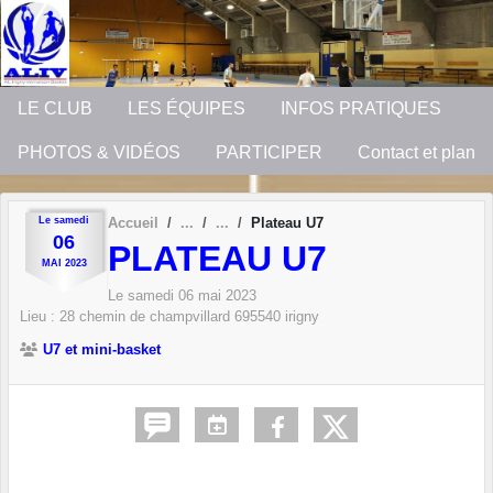
Panneau de gestion des cookies
LE CLUB
LES ÉQUIPES
INFOS PRATIQUES
PHOTOS & VIDÉOS
PARTICIPER
Contact et plan
Le
samedi
Accueil
Plateau U7
06
PLATEAU U7
MAI
2023
Le
samedi
06
mai
2023
Lieu :
28 chemin de champvillard
695540
irigny
U7 et mini-basket