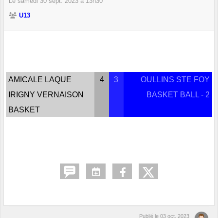
Le
samedi
30
sept.
2023
à 13h30
U13
AMICALE LAQUE
4
3
OULLINS STE FOY
IRIGNY VERNAISON
BASKET BALL - 2
BASKET
Publié le
03 oct. 2023