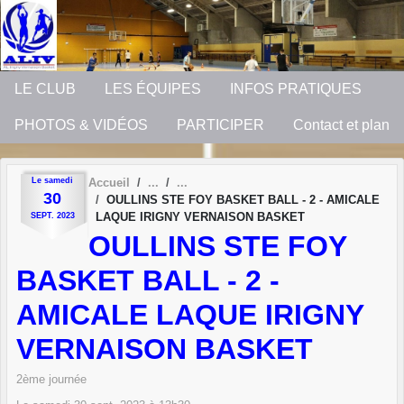
Panneau de gestion des cookies
LE CLUB
LES ÉQUIPES
INFOS PRATIQUES
PHOTOS & VIDÉOS
PARTICIPER
Contact et plan
Le
samedi
Accueil
30
OULLINS STE FOY BASKET BALL - 2 - AMICALE
LAQUE IRIGNY VERNAISON BASKET
SEPT.
2023
OULLINS STE FOY
BASKET BALL - 2 -
AMICALE LAQUE IRIGNY
VERNAISON BASKET
2ème journée