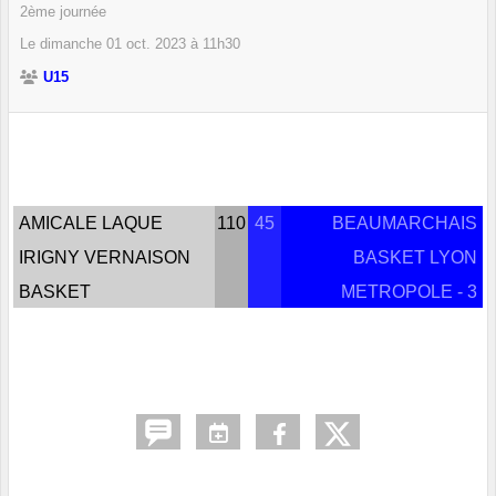
2ème journée
Le
dimanche
01
oct.
2023
à 11h30
U15
AMICALE LAQUE
110
45
BEAUMARCHAIS
IRIGNY VERNAISON
BASKET LYON
BASKET
METROPOLE - 3