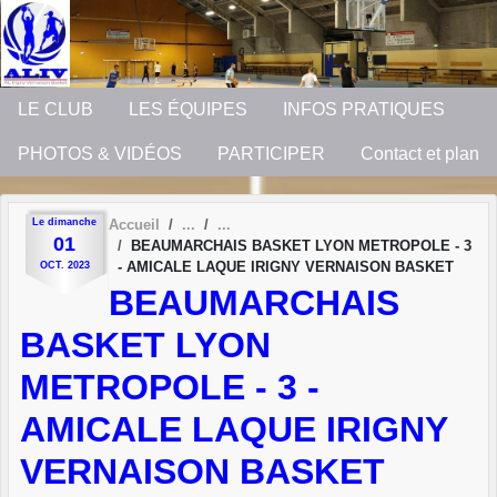
Panneau de gestion des cookies
LE CLUB
LES ÉQUIPES
INFOS PRATIQUES
PHOTOS & VIDÉOS
PARTICIPER
Contact et plan
Le
dimanche
Accueil
01
BEAUMARCHAIS BASKET LYON METROPOLE - 3
- AMICALE LAQUE IRIGNY VERNAISON BASKET
OCT.
2023
BEAUMARCHAIS
BASKET LYON
METROPOLE - 3 -
AMICALE LAQUE IRIGNY
VERNAISON BASKET