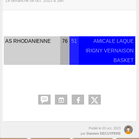
Le
dimanche
08
oct.
2023
à 16h
AS RHODANIENNE
76
51
AMICALE LAQUE
IRIGNY VERNAISON
BASKET
Publié le
03 oct. 2023
par
Damien DECUYPERE