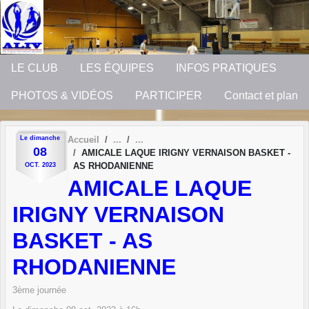
Panneau de gestion des cookies
LE CLUB
LES ÉQUIPES
INFOS PRATIQUES
PHOTOS & VIDÉOS
PARTICIPER
Contact et plan
Le
dimanche
Accueil
08
AMICALE LAQUE IRIGNY VERNAISON BASKET -
AS RHODANIENNE
OCT.
2023
AMICALE LAQUE
IRIGNY VERNAISON
BASKET - AS
RHODANIENNE
3ème journée