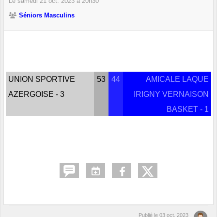
Le
samedi
21
oct.
2023
à 20h30
Séniors Masculins
UNION SPORTIVE
53
44
AMICALE LAQUE
AZERGOISE - 3
IRIGNY VERNAISON
BASKET - 1
Publié le
03 oct. 2023