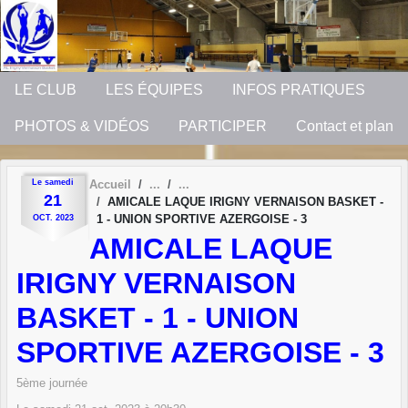
Panneau de gestion des cookies
LE CLUB
LES ÉQUIPES
INFOS PRATIQUES
PHOTOS & VIDÉOS
PARTICIPER
Contact et plan
Le
samedi
Accueil
21
AMICALE LAQUE IRIGNY VERNAISON BASKET -
1 - UNION SPORTIVE AZERGOISE - 3
OCT.
2023
AMICALE LAQUE
IRIGNY VERNAISON
BASKET - 1 - UNION
SPORTIVE AZERGOISE - 3
5ème journée