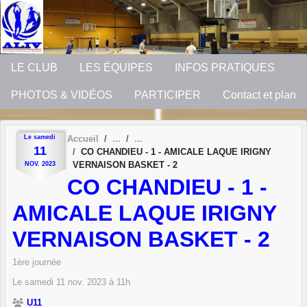
Panneau de gestion des cookies
LE CLUB
LES ÉQUIPES
INFOS PRATIQUES
PHOTOS & VIDÉOS
PARTICIPER
Contact et plan
Le
samedi
Accueil
11
CO CHANDIEU - 1 - AMICALE LAQUE IRIGNY
VERNAISON BASKET - 2
NOV.
2023
CO CHANDIEU - 1 -
AMICALE LAQUE IRIGNY
VERNAISON BASKET - 2
1ère journée
Le
samedi
11
nov.
2023
à 11h
U11