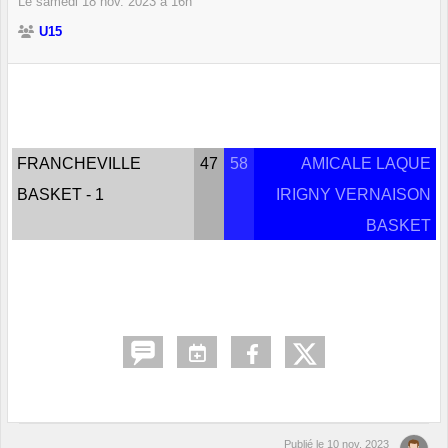
Le
samedi
18
nov.
2023
à 16h
U15
FRANCHEVILLE
47
58
AMICALE LAQUE
BASKET - 1
IRIGNY VERNAISON
BASKET
Publié le
10 nov. 2023