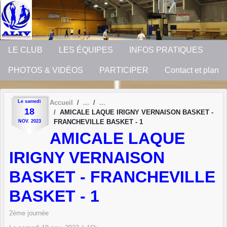
Panneau de gestion des cookies
LE CLUB
LES ÉQUIPES
INFOS PRATIQUES
PHOTOS & VIDÉOS
PARTICIPER
Contact et plan
Le
samedi
Accueil
18
AMICALE LAQUE IRIGNY VERNAISON BASKET -
FRANCHEVILLE BASKET - 1
NOV.
2023
AMICALE LAQUE
IRIGNY VERNAISON
BASKET - FRANCHEVILLE
BASKET - 1
2ème journée