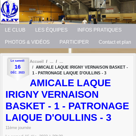
Panneau de gestion des cookies
LE CLUB
LES ÉQUIPES
INFOS PRATIQUES
PHOTOS & VIDÉOS
PARTICIPER
Contact et plan
Le
samedi
Accueil
16
AMICALE LAQUE IRIGNY VERNAISON BASKET -
1 - PATRONAGE LAIQUE D'OULLINS - 3
DÉC.
2023
AMICALE LAQUE
IRIGNY VERNAISON
BASKET - 1 - PATRONAGE
LAIQUE D'OULLINS - 3
11ème journée