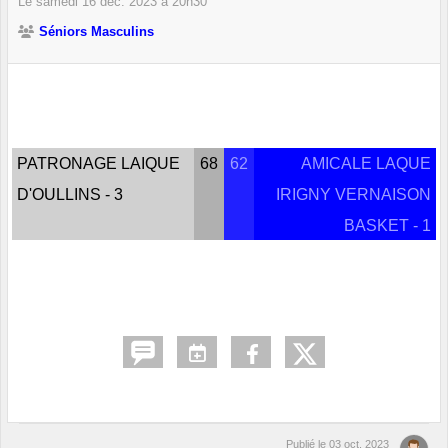
Le
samedi
16
déc.
2023
à 20h30
Séniors Masculins
PATRONAGE LAIQUE
68
62
AMICALE LAQUE
D'OULLINS - 3
IRIGNY VERNAISON
BASKET - 1
Publié le
03 oct. 2023