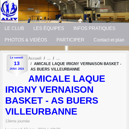
Panneau de gestion des cookies
LE CLUB
LES ÉQUIPES
INFOS PRATIQUES
PHOTOS & VIDÉOS
PARTICIPER
Contact et plan
Le
samedi
Accueil
13
AMICALE LAQUE IRIGNY VERNAISON BASKET -
AS BUERS VILLEURBANNE
JANV.
2024
AMICALE LAQUE
IRIGNY VERNAISON
BASKET - AS BUERS
VILLEURBANNE
13ème journée