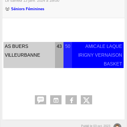
Le
samedi
13
janv.
2024
à 18h30
Séniors Féminines
AS BUERS
43
50
AMICALE LAQUE
VILLEURBANNE
IRIGNY VERNAISON
BASKET
Publié le
03 oct. 2023