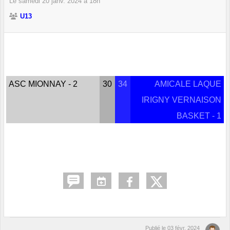
Le
samedi
20
janv.
2024
à 18h
U13
ASC MIONNAY - 2
30
34
AMICALE LAQUE
IRIGNY VERNAISON
BASKET - 1
Publié le
03 févr. 2024