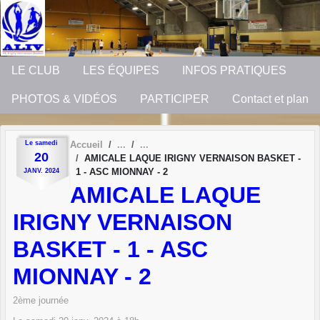
Panneau de gestion des cookies
LE CLUB
LES ÉQUIPES
INFOS PRATIQUES
PHOTOS & VIDÉOS
PARTICIPER
Contact et plan
Le
samedi
Accueil
20
AMICALE LAQUE IRIGNY VERNAISON BASKET -
1 - ASC MIONNAY - 2
JANV.
2024
AMICALE LAQUE
IRIGNY VERNAISON
BASKET - 1 - ASC
MIONNAY - 2
2ème journée