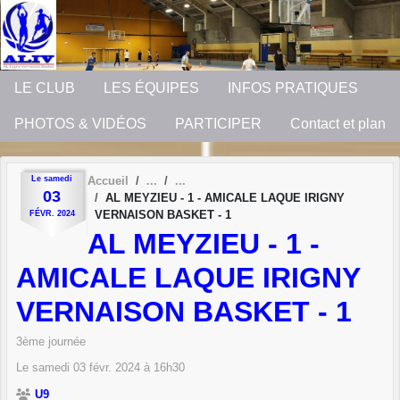
Panneau de gestion des cookies
LE CLUB
LES ÉQUIPES
INFOS PRATIQUES
PHOTOS & VIDÉOS
PARTICIPER
Contact et plan
Le
samedi
Accueil
03
AL MEYZIEU - 1 - AMICALE LAQUE IRIGNY
VERNAISON BASKET - 1
FÉVR.
2024
AL MEYZIEU - 1 -
AMICALE LAQUE IRIGNY
VERNAISON BASKET - 1
3ème journée
Le
samedi
03
févr.
2024
à 16h30
U9