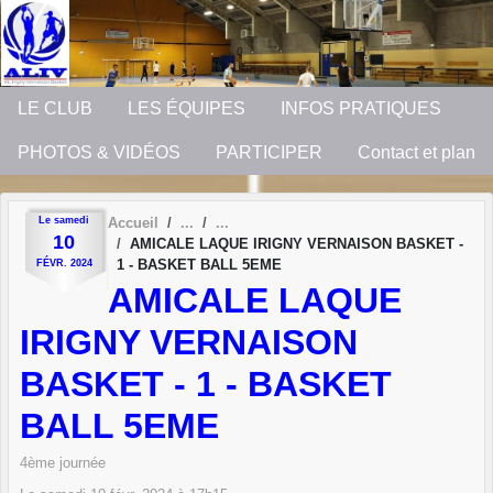
Panneau de gestion des cookies
LE CLUB
LES ÉQUIPES
INFOS PRATIQUES
PHOTOS & VIDÉOS
PARTICIPER
Contact et plan
Le
samedi
Accueil
10
AMICALE LAQUE IRIGNY VERNAISON BASKET -
1 - BASKET BALL 5EME
FÉVR.
2024
AMICALE LAQUE
IRIGNY VERNAISON
BASKET - 1 - BASKET
BALL 5EME
4ème journée