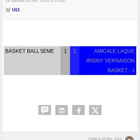
Le
samedi
10
févr.
2024
à 17h15
U13
BASKET BALL 5EME
1
1
AMICALE LAQUE
IRIGNY VERNAISON
BASKET - 1
Publié le
03 févr. 2024