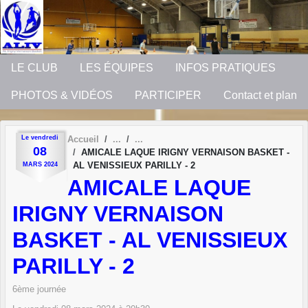
Panneau de gestion des cookies
LE CLUB
LES ÉQUIPES
INFOS PRATIQUES
PHOTOS & VIDÉOS
PARTICIPER
Contact et plan
Le
vendredi
Accueil
08
AMICALE LAQUE IRIGNY VERNAISON BASKET -
AL VENISSIEUX PARILLY - 2
MARS
2024
AMICALE LAQUE
IRIGNY VERNAISON
BASKET - AL VENISSIEUX
PARILLY - 2
6ème journée