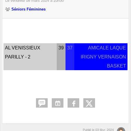
Le
vendredi
08
mars
2024
à 20h30
Séniors Féminines
AL VENISSIEUX
39
37
AMICALE LAQUE
PARILLY - 2
IRIGNY VERNAISON
BASKET
Publié le
03 févr. 2024