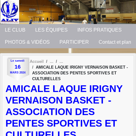
Panneau de gestion des cookies
LE CLUB
LES ÉQUIPES
INFOS PRATIQUES
PHOTOS & VIDÉOS
PARTICIPER
Contact et plan
Le
samedi
Accueil
16
AMICALE LAQUE IRIGNY VERNAISON BASKET -
ASSOCIATION DES PENTES SPORTIVES ET
MARS
2024
CULTURELLES
AMICALE LAQUE IRIGNY
VERNAISON BASKET -
ASSOCIATION DES
PENTES SPORTIVES ET
CULTURELLES