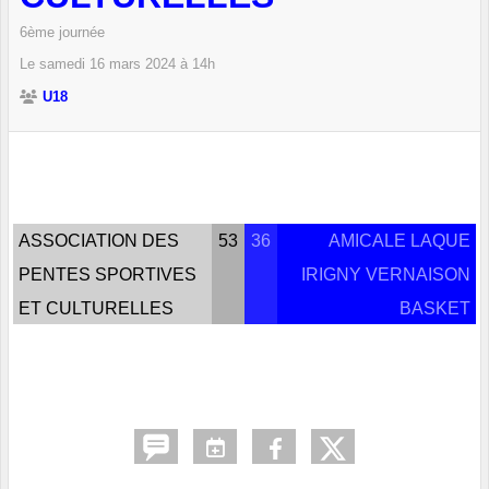
6ème journée
Le
samedi
16
mars
2024
à 14h
U18
ASSOCIATION DES
53
36
AMICALE LAQUE
PENTES SPORTIVES
IRIGNY VERNAISON
ET CULTURELLES
BASKET