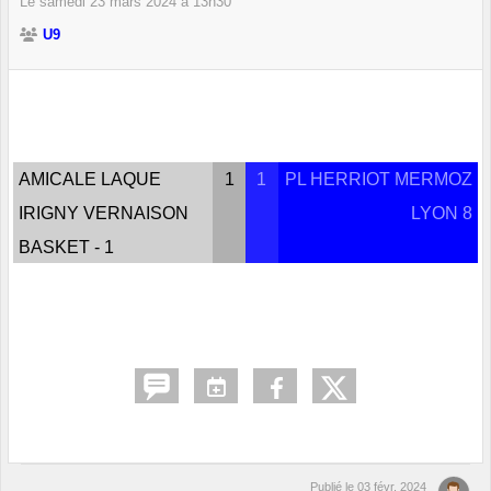
Le
samedi
23
mars
2024
à 13h30
U9
AMICALE LAQUE
1
1
PL HERRIOT MERMOZ
IRIGNY VERNAISON
LYON 8
BASKET - 1
Publié le
03 févr. 2024