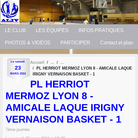
Panneau de gestion des cookies
LE CLUB
LES ÉQUIPES
INFOS PRATIQUES
PHOTOS & VIDÉOS
PARTICIPER
Contact et plan
Le
samedi
Accueil
23
PL HERRIOT MERMOZ LYON 8 - AMICALE LAQUE
IRIGNY VERNAISON BASKET - 1
MARS
2024
PL HERRIOT
MERMOZ LYON 8 -
AMICALE LAQUE IRIGNY
VERNAISON BASKET - 1
7ème journée