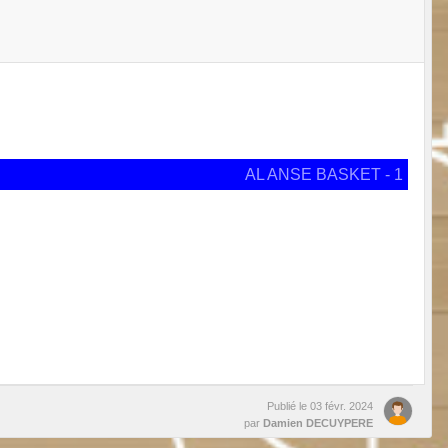
AL ANSE BASKET - 1
Publié le
03 févr. 2024
par
Damien DECUYPERE