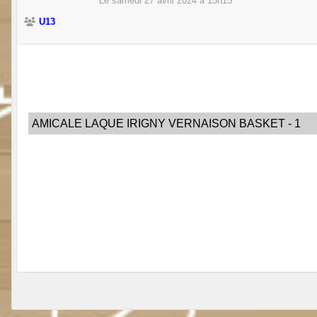
Le
samedi
27
avril
2024
à 15h15
U13
AMICALE LAQUE IRIGNY VERNAISON BASKET - 1