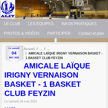
Panneau de gestion des cookies
LE CLUB
LES ÉQUIPES
INFOS PRATIQUES
PHOTOS & VIDÉOS
PARTICIPER
Contact et plan
Le
samedi
Accueil
04
AMICALE LAÏQUE IRIGNY VERNAISON BASKET -
1 BASKET CLUB FEYZIN
MAI
2024
AMICALE LAÏQUE
IRIGNY VERNAISON
BASKET - 1 BASKET
CLUB FEYZIN
Le
samedi
04
mai
2024