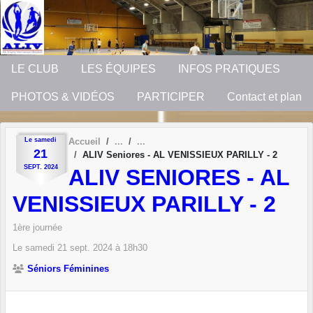
Panneau de gestion des cookies
LE CLUB
LES ÉQUIPES
INFOS PRATIQUES
PHOTOS & VIDÉOS
PARTICIPER
Contact et plan
Le
samedi
Accueil
21
ALIV Seniores - AL VENISSIEUX PARILLY - 2
SEPT.
2024
ALIV SENIORES - AL
VENISSIEUX PARILLY - 2
1ère journée
Le
samedi
21
sept.
2024
à 18h30
Séniors Féminines