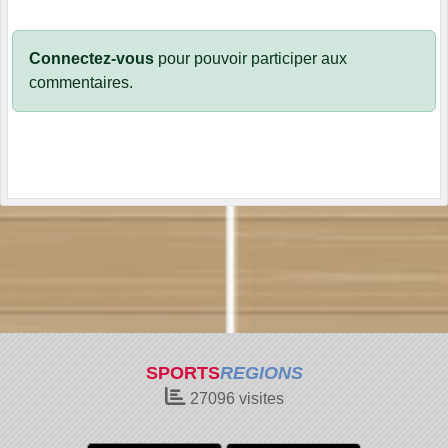
Connectez-vous
pour pouvoir participer aux
commentaires.
SPORTS
REGIONS
27096
visites