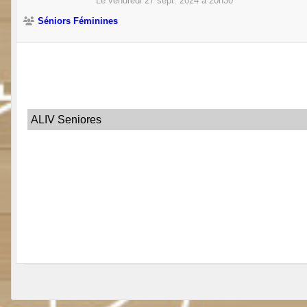
Le
vendredi
27
sept.
2024
à 20h30
Séniors Féminines
ALIV Seniores