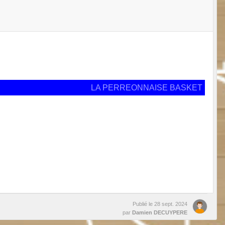
LA PERREONNAISE BASKET
Publié le
28 sept. 2024
par
Damien DECUYPERE