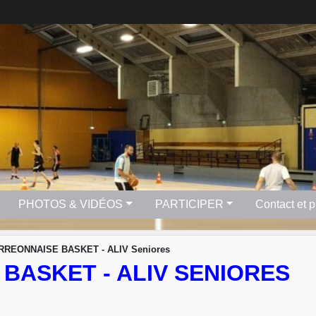
PHOTOS & VIDÉOS
PARTICIPER
Contact et 
RREONNAISE BASKET - ALIV Seniores
BASKET - ALIV SENIORES