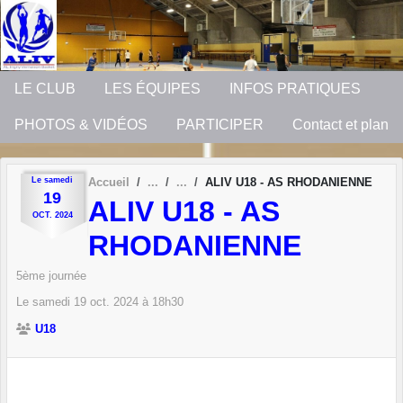
Panneau de gestion des cookies
LE CLUB
LES ÉQUIPES
INFOS PRATIQUES
PHOTOS & VIDÉOS
PARTICIPER
Contact et plan
Le
samedi
Accueil
ALIV U18 - AS RHODANIENNE
19
ALIV U18 - AS
OCT.
2024
RHODANIENNE
5ème journée
Le
samedi
19
oct.
2024
à 18h30
U18