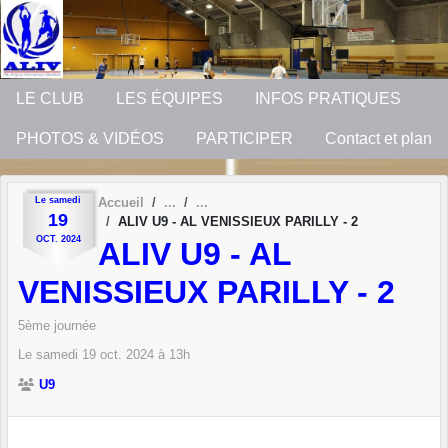
Panneau de gestion des cookies
LE CLUB
LES ÉQUIPES
INFOS PRATIQUES
PHOTOS & VIDÉOS
PARTICIPER
Contact et plan
Le
samedi
Accueil
19
ALIV U9 - AL VENISSIEUX PARILLY - 2
OCT.
2024
ALIV U9 - AL
VENISSIEUX PARILLY - 2
5ème journée
Le
samedi
19
oct.
2024
à 13h
U9