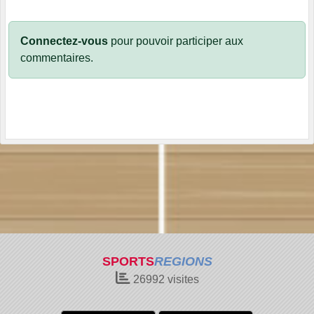
Connectez-vous
pour pouvoir participer aux
commentaires.
SPORTS
REGIONS
26992
visites