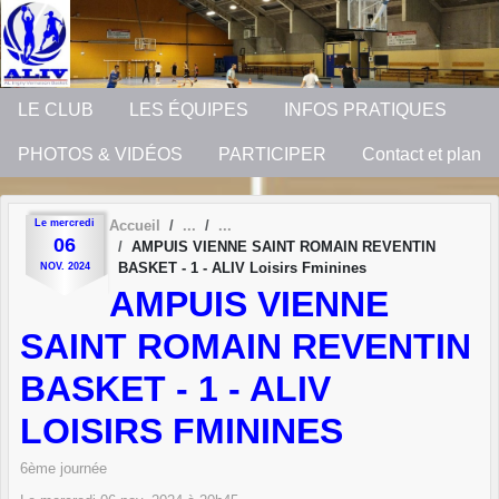
Panneau de gestion des cookies
LE CLUB
LES ÉQUIPES
INFOS PRATIQUES
PHOTOS & VIDÉOS
PARTICIPER
Contact et plan
Le
mercredi
Accueil
06
AMPUIS VIENNE SAINT ROMAIN REVENTIN
BASKET - 1 - ALIV Loisirs Fminines
NOV.
2024
AMPUIS VIENNE
SAINT ROMAIN REVENTIN
BASKET - 1 - ALIV
LOISIRS FMININES
6ème journée