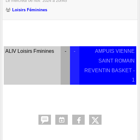
Le
mercredi
06
nov.
2024
à 20h45
Loisirs Féminines
ALIV Loisirs Fminines
-
-
AMPUIS VIENNE
SAINT ROMAIN
REVENTIN BASKET -
1