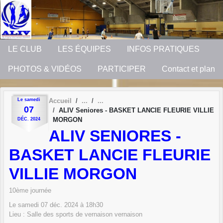
Panneau de gestion des cookies
LE CLUB
LES ÉQUIPES
INFOS PRATIQUES
PHOTOS & VIDÉOS
PARTICIPER
Contact et plan
Le
samedi
Accueil
07
ALIV Seniores - BASKET LANCIE FLEURIE VILLIE
MORGON
DÉC.
2024
ALIV SENIORES -
BASKET LANCIE FLEURIE
VILLIE MORGON
10ème journée
Le
samedi
07
déc.
2024
à 18h30
Lieu :
Salle des sports de vernaison
vernaison