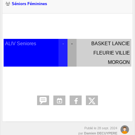
Séniors Féminines
ALIV Seniores
-
-
BASKET LANCIE
FLEURIE VILLIE
MORGON
Publié le
28 sept. 2024
par
Damien DECUYPERE