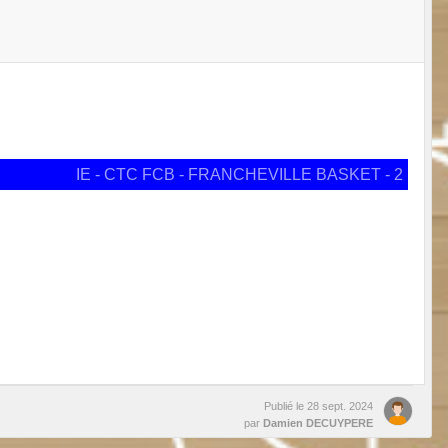
IE - CTC FCB - FRANCHEVILLE BASKET - 2
Publié le
28 sept. 2024
par
Damien DECUYPERE