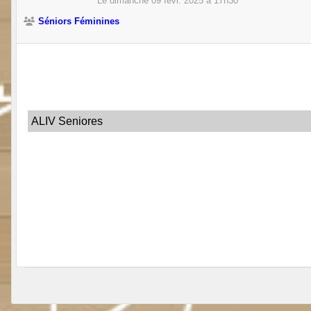
Le
dimanche
09
févr.
2025
à 17h30
Séniors Féminines
ALIV Seniores