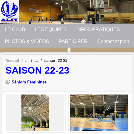
Panneau de gestion des cookies
LE CLUB
LES ÉQUIPES
INFOS PRATIQUES
PHOTOS & VIDÉOS
PARTICIPER
Contact et plan
Accueil
saison 22-23
SAISON 22-23
Séniors Féminines