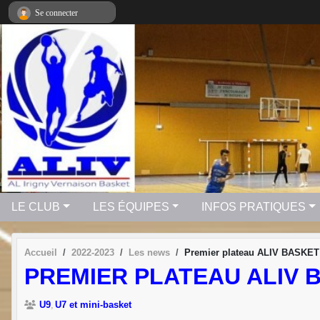
Panneau de gestion des cookies
Se connecter
LE CLUB
LES ÉQUIPES
INFOS PRATIQUES
Accueil
2022-2023
Les news
Premier plateau ALIV BASKET
PREMIER PLATEAU ALIV 
U9
U7 et mini-basket